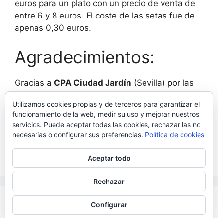
euros para un plato con un precio de venta de
entre 6 y 8 euros. El coste de las setas fue de
apenas 0,30 euros.
Agradecimientos:
Gracias a
CPA Ciudad Jardín
(Sevilla) por las
fotos, su trato y cercanía.
Utilizamos cookies propias y de terceros para garantizar el
funcionamiento de la web, medir su uso y mejorar nuestros
Categorías
Uncategorized
servicios. Puede aceptar todas las cookies, rechazar las no
necesarias o configurar sus preferencias.
Política de cookies
Cardo Negro y Coreano al ajillo
Revuelto de setas de cardo
Aceptar todo
Rechazar
© 2026 Cultivando Empleo
• Creado con
Configurar
GeneratePress